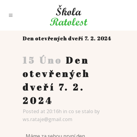
Den otevřených dveří 7. 2. 2024
15 Úno
Den
otevřených
dveří 7. 2.
2024
Posted at 20:16h
in
co se stalo
by
ws.rataje@gmail.com
Máme za sebou první den