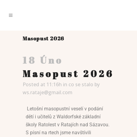
Masopust 2026
18 Úno
Masopust 2026
Posted at 11:16h
in
co se stalo
by
ws.rataje@gmail.com
Letošní masopustní veselí v podání
dětí i učitelů z Waldorfské základní
školy Ratolest v Ratajích nad Sázavou.
S písní na rtech jsme navštívili