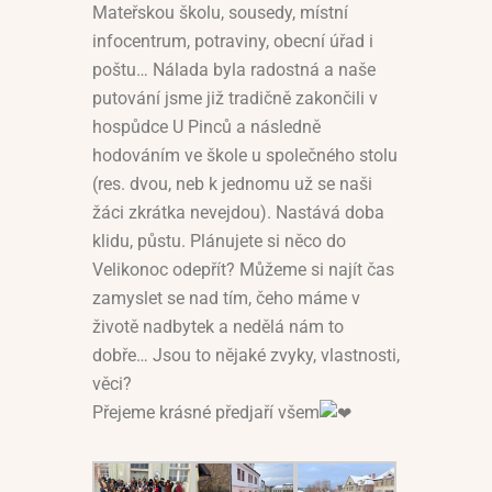
Mateřskou školu, sousedy, místní
infocentrum, potraviny, obecní úřad i
poštu… Nálada byla radostná a naše
putování jsme již tradičně zakončili v
hospůdce U Pinců a následně
hodováním ve škole u společného stolu
(res. dvou, neb k jednomu už se naši
žáci zkrátka nevejdou). Nastává doba
klidu, půstu. Plánujete si něco do
Velikonoc odepřít? Můžeme si najít čas
zamyslet se nad tím, čeho máme v
životě nadbytek a nedělá nám to
dobře… Jsou to nějaké zvyky, vlastnosti,
věci?
Přejeme krásné předjaří všem